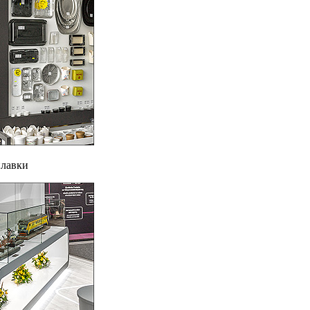
илавки