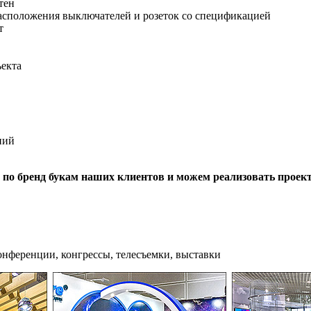
тен
асположения выключателей и розеток со спецификацией
т
екта
ний
 по бренд букам наших клиентов и можем реализовать прое
онференции, конгрессы, телесъемки, выставки