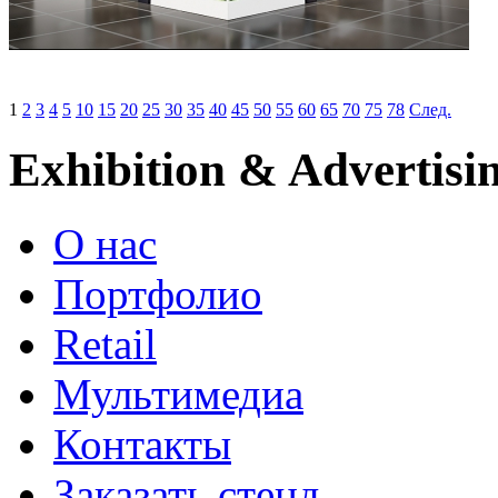
1
2
3
4
5
10
15
20
25
30
35
40
45
50
55
60
65
70
75
78
След.
Exhibition & Advertisi
О нас
Портфолио
Retail
Мультимедиа
Контакты
Заказать стенд