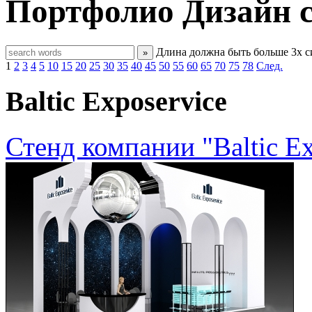
Портфолио
Дизайн 
Длина должна быть больше 3х 
»
1
2
3
4
5
10
15
20
25
30
35
40
45
50
55
60
65
70
75
78
След.
Baltic Exposervice
Стенд компании "Baltic E