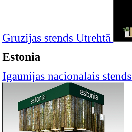
Gruzijas stends Utrehtā
Estonia
Igaunijas nacionālais stend