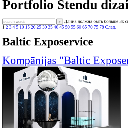
Portfolio
Stendu diza
Длина должна быть больше 3х 
»
1
2
3
4
5
10
15
20
25
30
35
40
45
50
55
60
65
70
75
78
След.
Baltic Exposervice
Kompānijas "Baltic Exposer