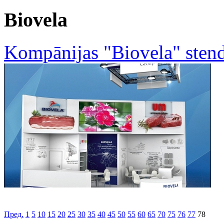
Biovela
Kompānijas "Biovela" sten
Пред.
1
5
10
15
20
25
30
35
40
45
50
55
60
65
70
75
76
77
78