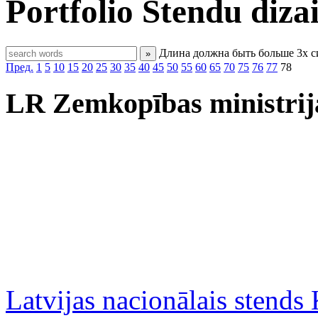
Portfolio
Stendu diza
Длина должна быть больше 3х 
»
Пред.
1
5
10
15
20
25
30
35
40
45
50
55
60
65
70
75
76
77
78
LR Zemkopības ministrij
Latvijas nacionālais stends 