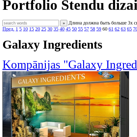
Portfolio
Stendu diza
Длина должна быть больше 3х 
»
Пред.
1
5
10
15
20
25
30
35
40
45
50
55
57
58
59
60
61
62
63
65
7
Galaxy Ingredients
Kompānijas "Galaxy Ingredi