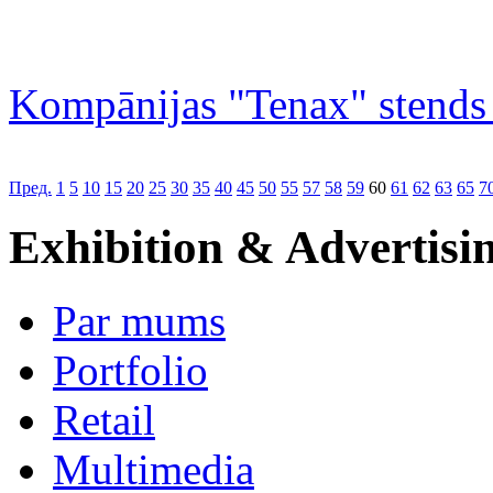
Kompānijas "Tenax" stends
Пред.
1
5
10
15
20
25
30
35
40
45
50
55
57
58
59
60
61
62
63
65
7
Exhibition & Advertisi
Par mums
Portfolio
Retail
Multimedia