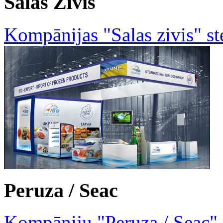
Salas Zivis
Kompānijas "Salas zivis" st
Peruza / Seac
Kompāniju "Peruza / Seac" 