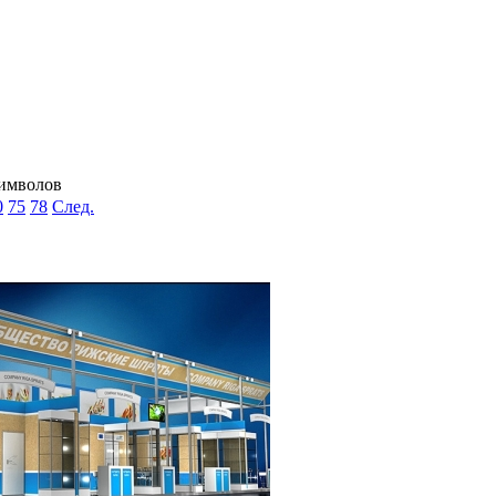
символов
0
75
78
След.