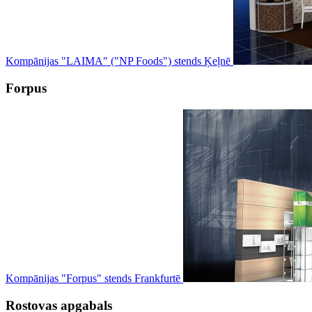
Kompānijas "LAIMA" ("NP Foods") stends Ķeļnē
Forpus
Kompānijas "Forpus" stends Frankfurtē
Rostovas apgabals