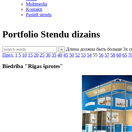
Multimedia
Kontakti
Pasūtīt stendu
Portfolio
Stendu dizains
Длина должна быть больше 3х 
»
Пред.
1
5
10
15
20
25
30
35
40
45
50
52
53
54
55
56
57
58
60
65
7
Biedrība "Rīgas šprotes"