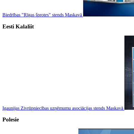
Biedrības "Rīgas šprotes" stends Maskavā
Eesti Kalaliit
Igaunijas Zivrūpniecības uzņēmumu asociācijas stends Maskavā
Polesie