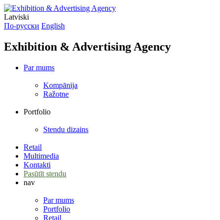
Latviski
По-русски
English
Exhibition & Advertising Agency
Par mums
Kompānija
Ražotne
Portfolio
Stendu dizains
Retail
Multimedia
Kontakti
Pasūtīt stendu
nav
Par mums
Portfolio
Retail