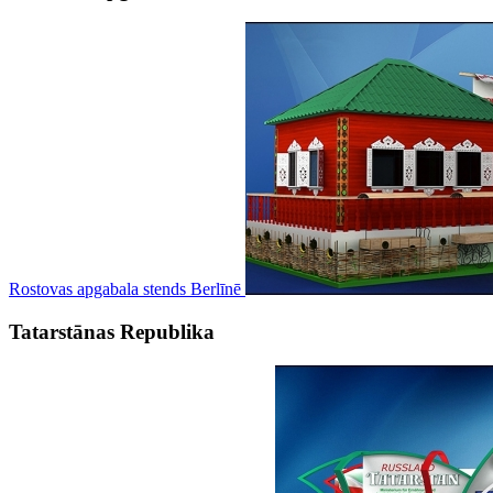
Rostovas apgabala stends Berlīnē
Tatarstānas Republika