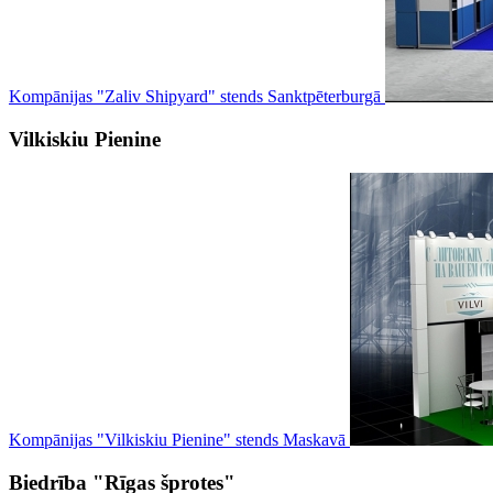
Kompānijas "Zaliv Shipyard" stends Sanktpēterburgā
Vilkiskiu Pienine
Kompānijas "Vilkiskiu Pienine" stends Maskavā
Biedrība "Rīgas šprotes"