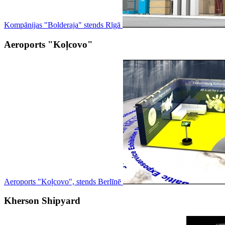
Kompānijas "Bolderaja" stends Rīgā
Aeroports "Koļcovo"
Aeroports "Koļcovo", stends Berlīnē
Kherson Shipyard