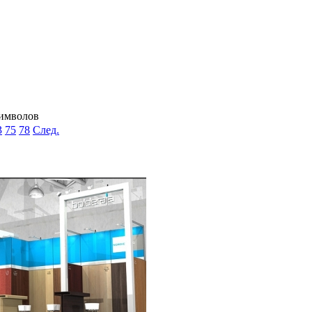
символов
3
75
78
След.