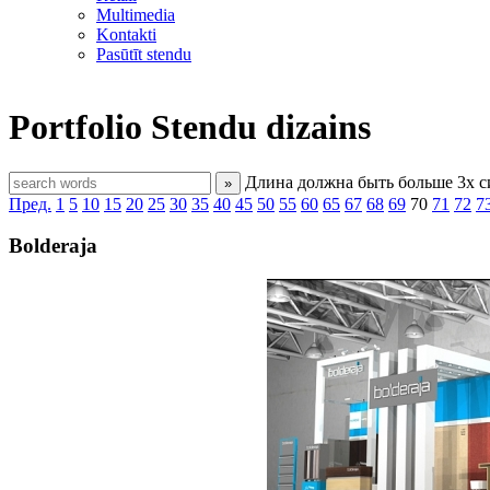
Multimedia
Kontakti
Pasūtīt stendu
Portfolio
Stendu dizains
Длина должна быть больше 3х 
»
Пред.
1
5
10
15
20
25
30
35
40
45
50
55
60
65
67
68
69
70
71
72
7
Bolderaja