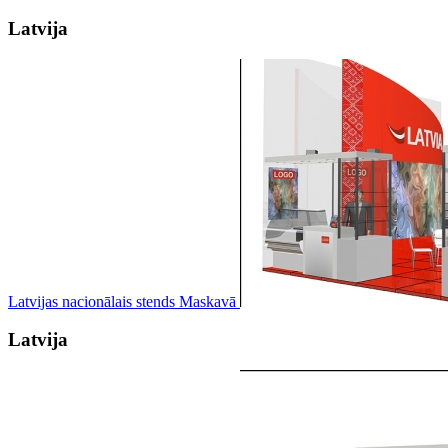
Latvija
Latvijas nacionālais stends Maskavā
Latvija