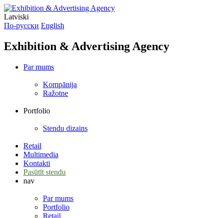
Latviski
По-русски
English
Exhibition & Advertising Agency
Par mums
Kompānija
Ražotne
Portfolio
Stendu dizains
Retail
Multimedia
Kontakti
Pasūtīt stendu
nav
Par mums
Portfolio
Retail