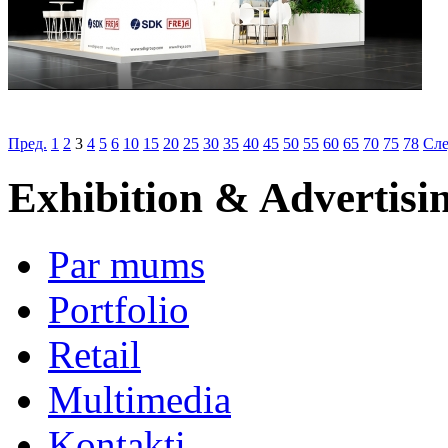
Пред.
1
2
3
4
5
6
10
15
20
25
30
35
40
45
50
55
60
65
70
75
78
Сле
Exhibition & Advertisi
Par mums
Portfolio
Retail
Multimedia
Kontakti