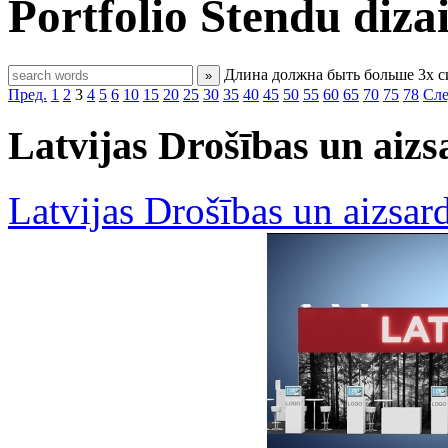
Portfolio
Stendu diza
Длина должна быть больше 3х 
»
Пред.
1
2
3
4
5
6
10
15
20
25
30
35
40
45
50
55
60
65
70
75
78
Сле
Latvijas Drošības un aizs
Latvijas Drošības un aizsard