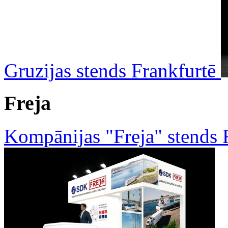
Gruzijas stends Frankfurtē
Freja
Kompānijas "Freja" stends