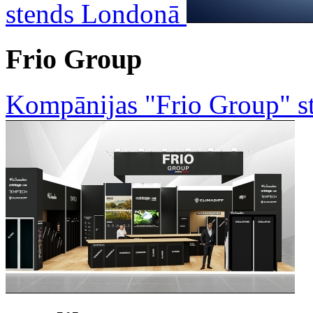
stends Londonā
Frio Group
Kompānijas "Frio Group" st