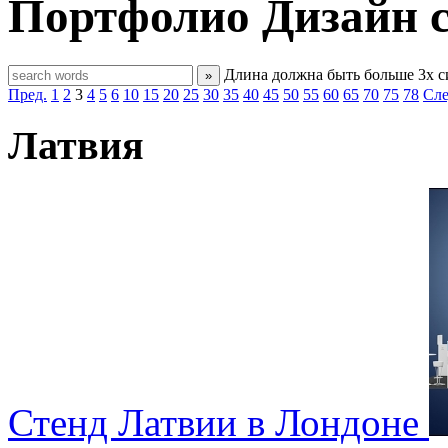
Портфолио
Дизайн 
Длина должна быть больше 3х 
»
Пред.
1
2
3
4
5
6
10
15
20
25
30
35
40
45
50
55
60
65
70
75
78
Сле
Латвия
Стенд Латвии в Лондоне