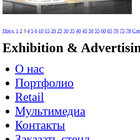
Пред.
1
2
3
4
5
6
10
15
20
25
30
35
40
45
50
55
60
65
70
75
78
Сле
Exhibition & Advertisi
О нас
Портфолио
Retail
Мультимедиа
Контакты
Заказать стенд