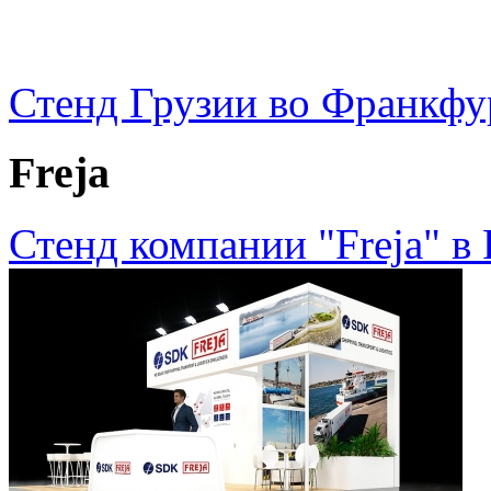
Стенд Грузии во Франкф
Freja
Стенд компании "Freja" в