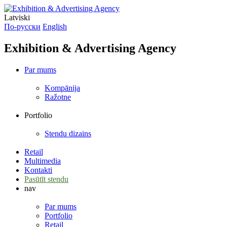
Latviski
По-русски
English
Exhibition & Advertising Agency
Par mums
Kompānija
Ražotne
Portfolio
Stendu dizains
Retail
Multimedia
Kontakti
Pasūtīt stendu
nav
Par mums
Portfolio
Retail