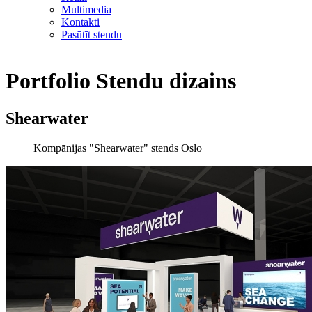
Multimedia
Kontakti
Pasūtīt stendu
Portfolio
Stendu dizains
Shearwater
Kompānijas "Shearwater" stends Oslo