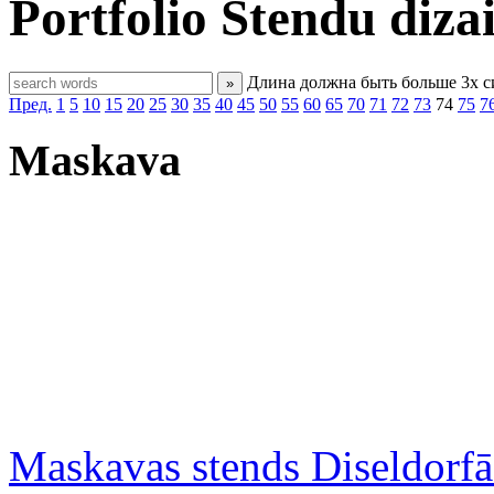
Portfolio
Stendu diza
Длина должна быть больше 3х 
»
Пред.
1
5
10
15
20
25
30
35
40
45
50
55
60
65
70
71
72
73
74
75
7
Maskava
Maskavas stends Diseldorfā