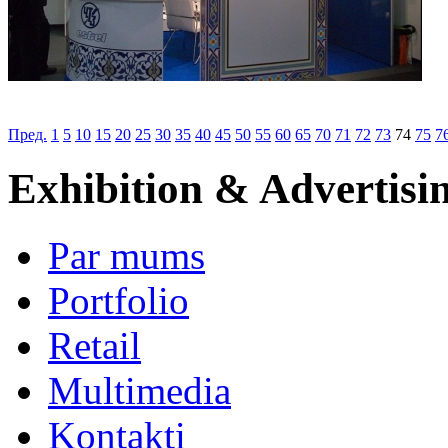
Пред.
1
5
10
15
20
25
30
35
40
45
50
55
60
65
70
71
72
73
74
75
7
Exhibition & Advertisi
Par mums
Portfolio
Retail
Multimedia
Kontakti