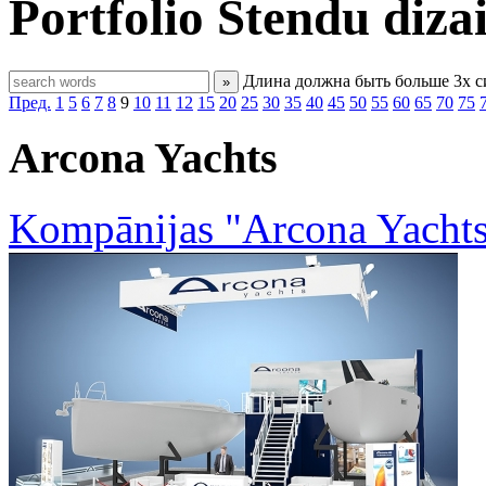
Portfolio
Stendu diza
Длина должна быть больше 3х 
»
Пред.
1
5
6
7
8
9
10
11
12
15
20
25
30
35
40
45
50
55
60
65
70
75
Arcona Yachts
Kompānijas "Arcona Yachts"