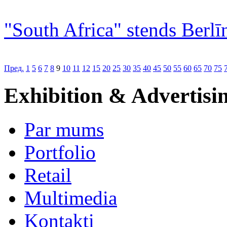
"South Africa" stends Berlī
Пред.
1
5
6
7
8
9
10
11
12
15
20
25
30
35
40
45
50
55
60
65
70
75
Exhibition & Advertisi
Par mums
Portfolio
Retail
Multimedia
Kontakti