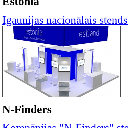
Estonia
Igaunijas nacionālais sten
N-Finders
Kompānijas "N-Finders" ste